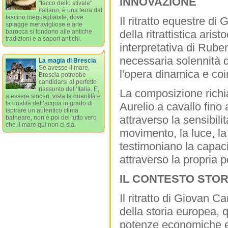
INNOVAZIONE
"tacco dello stivale"
italiano, è una terra dal
fascino ineguagliabile, dove
Il ritratto equestre di
spiagge meravigliose e arte
barocca si fondono alle antiche
della ritrattistica aris
tradizioni e a sapori antichi.
interpretativa di Rube
necessaria solennità 
La magia di Brescia
Se avesse il mare,
l'opera dinamica e coi
Brescia potrebbe
candidarsi al perfetto
riassunto dell’Italia. E,
La composizione richia
a essere sinceri, vista la quantità e
la qualità dell’acqua in grado di
Aurelio a cavallo fino 
ispirare un autentico clima
attraverso la sensibili
balneare, non è poi del tutto vero
che il mare qui non ci sia.
movimento, la luce, la
testimoniano la capacit
attraverso la propria p
IL CONTESTO STOR
Il ritratto di Giovan
della storia europea,
potenze economiche e c