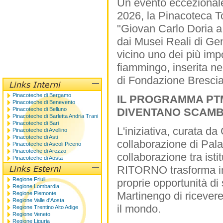
Un evento eccezionale
2026, la Pinacoteca To
"Giovan Carlo Doria a 
dai Musei Reali di Ge
vicino uno dei più impo
fiammingo, inserita
di Fondazione Bresci
Pinacoteche di Bergamo
IL PROGRAMMA PTM
Pinacoteche di Benevento
Pinacoteche di Belluno
DIVENTANO SCAMB
Pinacoteche di Barletta Andria Trani
Pinacoteche di Bari
L'iniziativa, curata d
Pinacoteche di Avellino
Pinacoteche di Asti
collaborazione di Pal
Pinacoteche di Ascoli Piceno
Pinacoteche di Arezzo
collaborazione tra is
Pinacoteche di Aosta
RITORNO trasforma infat
Regione Friuli
proprie opportunità di
Regione Lombardia
Martinengo di ricevere
Regione Piemonte
Regione Valle d'Aosta
il mondo.
Regione Trentino Alto Adige
Regione Veneto
Regione Liguria