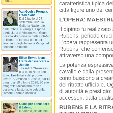
mondo.
caratteristica tipica d
città ligure uno dei cen
Van Gogh a Perugia:
L'Arlesiana
L'OPERA: MAESTRI
Dal 2 luglio al 27
settembre 2026 la
Galleria Nazionale
Il dipinto fu realizzat
dell'Umbria, a Perugia, espone
L'Arlesiana di Vincent van Gogh,
Rubens, periodo cruci
prestito straordinario della GNAMC
di Roma, affiancata dai ritratti
L'opera rappresenta un
femminili degli italiani a Parigi nel
secondo Ottocento.
Rubens, che conferisce
attraverso una composi
Elliott Erwitt. Icons.
L'arte di osservare a
La potenza espressiva 
Jesolo
The Art of Observation:
cavallo e dalla presen
è la definizione che
Elliott Erwitt dava del proprio
contribuiscono a crear
lavoro. Al JMuseo di Jesolo, dal 13
giugno al 18 ottobre 2026, 80 sue
del ritratto ufficiale.
fotografie raccontano l'arte di
osservare la storia, le celebrità,
di autorità e prestigio
l'amore, i cani e l'intimità.
accessori, dalla qualit
Guida per conoscere
RUBENS E LA RITR
il Salento
Il Salento, situato nel