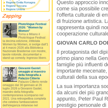
Questo approccio innov
Regione Emilia Romagna
Regione Toscana
come sia possibile crea
Regione Umbria
l'offerta culturale di 
di fruizione artistica
PhotoVogue Festival
rappresenta quindi no
2026: "Women by
Women"
cooperazione culturale
Torna a Milano il
PhotoVogue Festival:
la decima edizione, intitolata
GIOVAN CARLO DOR
Women by Women, si svolge dall'1
al 4 marzo 2026 alla Biblioteca
Il protagonista del di
Nazionale Braidense con mostre,
tavole rotonde, documentari e
primo piano nella Gen
stand-up comedy. Ingresso libero.
famiglie più influenti 
Giovanni Gastel:
importante mecenate, p
omaggio al maestro
della fotografia a
culturali della sua epo
Palazzo Citterio
Palazzo Citterio rende
La sua importanza socia
omaggio dal 30 gennaio al 26
luglio 2026 a Giovanni Gastel,
da alcuni dei più gran
maestro della fotografia
contemporanea scomparso nel
appunto, Peter Paul Ru
2021. Una retrospettiva completa
che celebra l'ambasciatore
prestigio personale di
dell'eleganza milanese nel