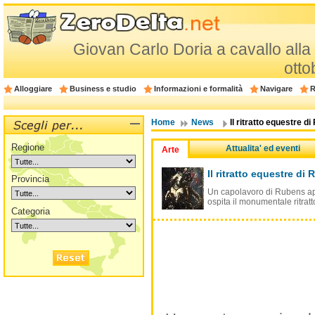
Giovan Carlo Doria a cavallo all
otto
Alloggiare
Business e studio
Informazioni e formalità
Navigare
R
Home
News
Il ritratto equestre d
Regione
Attualita' ed eventi
Arte
Il ritratto equestre di
Provincia
Un capolavoro di Rubens ap
ospita il monumentale ritrat
Categoria