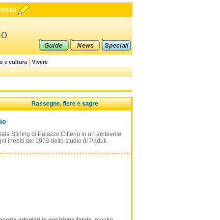
strati
no
o e cultura
Vivere
Rassegne, fiere e sagre
io
la Stirling di Palazzo Citterio in un ambiente
 inediti del 1973 dello studio di Paduli.