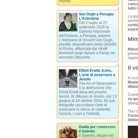
mondo.
conce
tutto 
Van Gogh a Perugia:
La pre
L'Arlesiana
anche
Dal 2 luglio al 27
venti
settembre 2026 la
espre
Galleria Nazionale
dell'Umbria, a Perugia, espone
Mim
L'Arlesiana di Vincent van Gogh,
prestito straordinario della GNAMC
di Roma, affiancata dai ritratti
Mimm
femminili degli italiani a Parigi nel
presen
secondo Ottocento.
rispon
Il 
Elliott Erwitt. Icons.
L'arte di osservare a
In occ
Jesolo
Mada
The Art of Observation:
dilata
è la definizione che
Elliott Erwitt dava del proprio
Coeren
lavoro. Al JMuseo di Jesolo, dal 13
su que
giugno al 18 ottobre 2026, 80 sue
dialo
fotografie raccontano l'arte di
osservare la storia, le celebrità,
Tra i 
l'amore, i cani e l'intimità.
Cova
biblio
Guida per conoscere
il Salento
Il Salento, situato nel