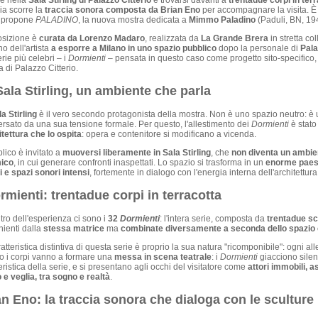
re nella
Sala Stirling di Palazzo Citterio
e trovarsi davanti a
trentadue corpi in terr
ria scorre la
traccia sonora composta da Brian Eno
per accompagnare la visita. È
, propone
PALADINO
, la nuova mostra dedicata a
Mimmo Paladino
(Paduli, BN, 194
osizione è
curata da Lorenzo Madaro
, realizzata da
La Grande Brera
in stretta co
rno dell'artista
a esporre a Milano in uno spazio pubblico
dopo la personale di
Pala
rie più celebri – i
Dormienti
– pensata in questo caso come progetto sito-specifico, co
 di Palazzo Citterio.
Sala Stirling, un ambiente che parla
a Stirling
è il vero secondo protagonista della mostra. Non è uno spazio neutro: è u
ersato da una sua tensione formale. Per questo, l'allestimento dei
Dormienti
è stato
itettura che lo ospita
: opera e contenitore si modificano a vicenda.
blico è invitato a
muoversi liberamente in Sala Stirling
, che
non diventa un ambie
ico
, in cui generare confronti inaspettati. Lo spazio si trasforma in un
enorme paesa
i e spazi sonori intensi
, fortemente in dialogo con l'energia interna dell'architettura
rmienti: trentadue corpi in terracotta
tro dell'esperienza ci sono i
32
Dormienti
: l'intera serie, composta da
trentadue scu
ienti dalla
stessa matrice
ma
combinate diversamente a seconda dello spazio 
atteristica distintiva di questa serie è proprio la sua natura "ricomponibile": ogni a
io i corpi vanno a formare una
messa in scena teatrale
: i
Dormienti
giacciono silent
eristica della serie, e si presentano agli occhi del visitatore come
attori immobili, a
e veglia, tra sogno e realtà
.
an Eno: la traccia sonora che dialoga con le sculture