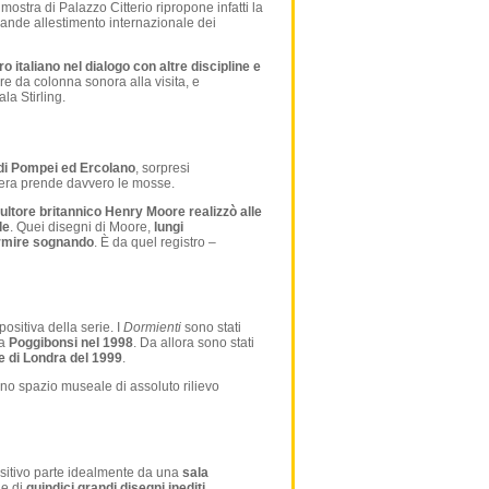
ostra di Palazzo Citterio ripropone infatti la
rande allestimento internazionale dei
o italiano nel dialogo con altre discipline e
fare da colonna sonora alla visita, e
la Stirling.
i di Pompei ed Ercolano
, sorpresi
pera prende davvero le mosse.
ultore britannico Henry Moore realizzò alle
le
. Quei disegni di Moore,
lungi
rmire sognando
. È da quel registro –
ositiva della serie. I
Dormienti
sono stati
 a
Poggibonsi nel 1998
. Da allora sono stati
 di Londra del 1999
.
uno spazio museale di assoluto rilievo
ositivo parte idealmente da una
sala
ie di
quindici grandi disegni inediti,