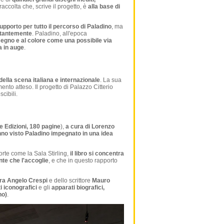
raccolta che, scrive il progetto, è
alla base di
supporto per tutto il percorso di Paladino
, ma
ostantemente
. Paladino, all'epoca
egno e al colore come una possibile via
a in auge
.
della scena italiana e internazionale
. La sua
to atteso. Il progetto di Palazzo Citterio
cibili.
e Edizioni, 180 pagine
),
a cura di Lorenzo
anno visto Paladino impegnato in una idea
orte come la Sala Stirling,
il libro si concentra
nte che l'accoglie
, e che in questo rapporto
era Angelo Crespi
e dello scrittore
Mauro
 iconografici
e gli
apparati biografici,
no)
.