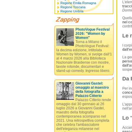
L'elem
Regione Emilia Romagna
tracc
Regione Toscana
Dormi
Regione Umbria
Quella
nel c
contri
PhotoVogue Festival
2026: "Women by
Le 
Women"
Torna a Milano il
I corp
PhotoVogue Festival:
dall'e
la decima edizione, intitolata
Women by Women, si svolge dall'1
La gene
al 4 marzo 2026 alla Biblioteca
perso
Nazionale Braidense con mostre,
dall'
tavole rotonde, documentari e
sospen
stand-up comedy. Ingresso libero.
Da 
Giovanni Gastel:
omaggio al maestro
Per in
della fotografia a
concep
Palazzo Citterio
espost
Palazzo Citterio rende
omaggio dal 30 gennaio al 26
L'appu
luglio 2026 a Giovanni Gastel,
nell'a
maestro della fotografia
contemporanea scomparso nel
Lo 
2021. Una retrospettiva completa
che celebra l'ambasciatore
Accan
dell'eleganza milanese nel
nasco