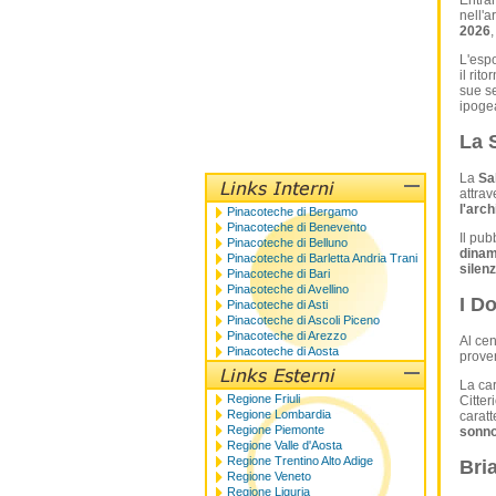
Entra
nell'a
2026
L'esp
il rito
sue se
ipogea
La 
La
Sal
attrav
l'arch
Pinacoteche di Bergamo
Pinacoteche di Benevento
Il pub
Pinacoteche di Belluno
dinam
Pinacoteche di Barletta Andria Trani
silenz
Pinacoteche di Bari
Pinacoteche di Avellino
I Do
Pinacoteche di Asti
Pinacoteche di Ascoli Piceno
Pinacoteche di Arezzo
Al cen
Pinacoteche di Aosta
proven
La car
Regione Friuli
Citter
Regione Lombardia
caratt
Regione Piemonte
sonno 
Regione Valle d'Aosta
Regione Trentino Alto Adige
Bri
Regione Veneto
Regione Liguria