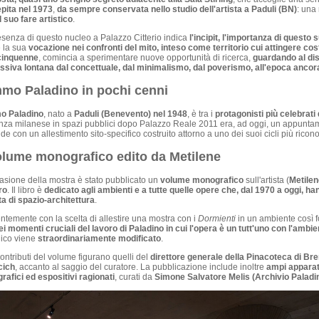
pita nel 1973
,
da sempre conservata nello studio dell'artista a Paduli (BN)
: una 
il suo fare artistico
.
senza di questo nucleo a Palazzo Citterio indica
l'incipit, l'importanza di questo 
 la sua
vocazione nei confronti del mito, inteso come territorio cui attingere c
cinquenne
, comincia a sperimentare nuove opportunità di ricerca,
guardando al dis
ssiva lontana dal concettuale, dal minimalismo, dal poverismo, all'epoca ancor
mo Paladino in pochi cenni
o Paladino
, nato a
Paduli (Benevento) nel 1948
, è tra i
protagonisti più celebrati 
za milanese in spazi pubblici dopo Palazzo Reale 2011 era, ad oggi, un appuntamen
de con un allestimento sito-specifico costruito attorno a uno dei suoi cicli più riconos
volume monografico edito da Metilene
asione della mostra è stato pubblicato un
volume monografico
sull'artista (
Metilen
ro
. Il libro è
dedicato agli ambienti e a tutte quelle opere che, dal 1970 a oggi, h
ta di spazio-architettura
.
temente con la scelta di allestire una mostra con i
Dormienti
in un ambiente così f
i momenti cruciali del lavoro di Paladino in cui l'opera è un tutt'uno con l'ambie
gico viene
straordinariamente modificato
.
contributi del volume figurano quelli del
direttore generale della Pinacoteca di Br
cich
, accanto al saggio del curatore. La pubblicazione include inoltre
ampi apparati
grafici ed espositivi ragionati
, curati da
Simone Salvatore Melis (Archivio Paladi