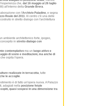
acotta adagiati in posizione fetale
, mentre
 l'esperienza che,
dal 16 maggio al 26 luglio
8) all'interno della
Grande Brera
.
llaborazione con l'
Archivio Paladino
, e segna
zzo Reale del 2011
. Al centro c'è una delle
struito in stretto dialogo con l'architettura
n ambiente architettonico forte, ipogeo,
 concepito in
stretto dialogo con
nte contemplativo
ma un
luogo attivo e
ggio di soste e meditazioni, ma anche di
 che ospita l'opera.
lture realizzate in terracotta
, tutte
che le accoglie
.
llestimento è di fatto un'opera nuova. A Palazzo
i, adagiati nella
posizione fetale
ssopiti, quasi sospesi in una dimensione tra