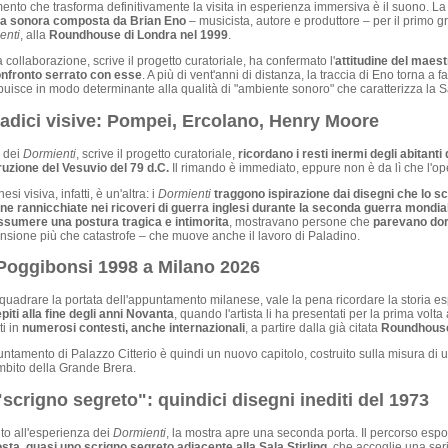
ento che trasforma definitivamente la visita in esperienza immersiva è il suono. La m
ia sonora composta da Brian Eno
– musicista, autore e produttore – per il primo g
enti
, alla
Roundhouse di Londra nel 1999
.
 collaborazione, scrive il progetto curatoriale, ha confermato l'
attitudine del maestr
onfronto serrato con esse
. A più di vent'anni di distanza, la traccia di Eno torna a 
buisce in modo determinante alla qualità di "ambiente sonoro" che caratterizza la Sa
radici visive: Pompei, Ercolano, Henry Moore
i dei
Dormienti
, scrive il progetto curatoriale,
ricordano i resti inermi degli abitant
ruzione del Vesuvio del 79 d.C.
Il rimando è immediato, eppure non è da lì che l'o
si visiva, infatti, è un'altra: i
Dormienti
traggono ispirazione dai disegni che lo sc
ne rannicchiate nei ricoveri di guerra inglesi durante la seconda guerra mondia
assumere una postura tragica e intimorita
, mostravano persone che
parevano do
sione più che catastrofe – che muove anche il lavoro di Paladino.
Poggibonsi 1998 a Milano 2026
quadrare la portata dell'appuntamento milanese, vale la pena ricordare la storia esp
iti alla fine degli anni Novanta
, quando l'artista li ha presentati per la prima volta
i in
numerosi contesti, anche internazionali
, a partire dalla già citata
Roundhouse
ntamento di Palazzo Citterio è quindi un nuovo capitolo, costruito sulla misura di 
mbito della Grande Brera.
"scrigno segreto": quindici disegni inediti del 1973
to all'esperienza dei
Dormienti
, la mostra apre una seconda porta. Il percorso esp
sta, quasi uno scrigno segreto adiacente alla Sala Stirling
, che accoglie una ser