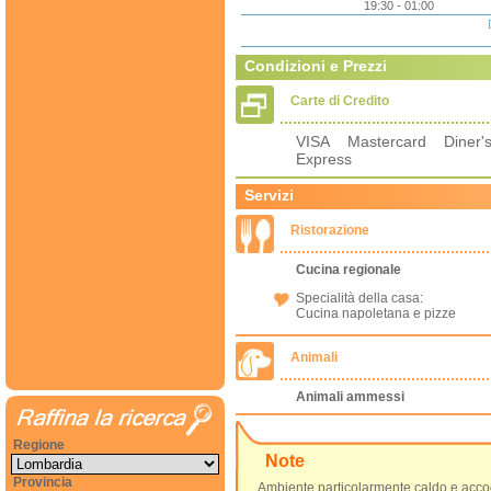
19:30 - 01:00
Condizioni e Prezzi
Carte di Credito
VISA Mastercard Diner'
Express
Servizi
Ristorazione
Cucina regionale
Specialità della casa:
Cucina napoletana e pizze
Animali
Animali ammessi
Regione
Note
Provincia
Ambiente particolarmente caldo e accogl