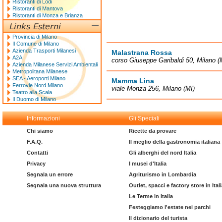
Ristoranti di Lodi
Ristoranti di Mantova
Ristoranti di Monza e Brianza
Provincia di Milano
Il Comune di Milano
Azienda Trasporti Milanesi
Malastrana Rossa
A2A
corso Giuseppe Garibaldi 50, Milano (
Azienda Milanese Servizi Ambientali
Metropolitana Milanese
SEA - Aeroporti Milano
Mamma Lina
Ferrovie Nord Milano
viale Monza 256, Milano (MI)
Teatro alla Scala
Il Duomo di Milano
Informazioni
Gli Speciali
Chi siamo
Ricette da provare
F.A.Q.
Il meglio della gastronomia italiana
Contatti
Gli alberghi del nord Italia
Privacy
I musei d'Italia
Segnala un errore
Agriturismo in Lombardia
Segnala una nuova struttura
Outlet, spacci e factory store in Ital
Le Terme in Italia
Festeggiamo l'estate nei parchi
Il dizionario del turista