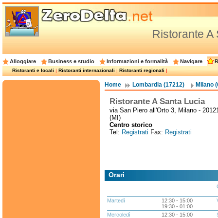
Ristorante A
Alloggiare
Business e studio
Informazioni e formalità
Navigare
R
Ristoranti e locali
|
Ristoranti internazionali
|
Ristoranti regionali
|
Home
Lombardia (17212)
Milano 
Ristorante A Santa Lucia
via San Piero all'Orto 3, Milano - 2012
(MI)
Centro storico
Tel:
Registrati
Fax:
Registrati
Orari
Martedì
12:30 - 15:00
19:30 - 01:00
Mercoledì
12:30 - 15:00