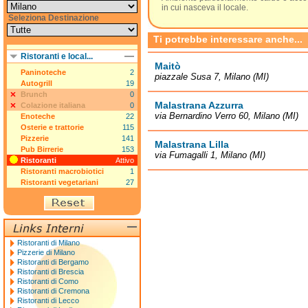
in cui nasceva il locale.
Seleziona Destinazione
Ti potrebbe interessare anche...
Ristoranti e local...
Maitò
Paninoteche
2
piazzale Susa 7, Milano (MI)
Autogrill
19
Brunch
0
Malastrana Azzurra
Colazione italiana
0
via Bernardino Verro 60, Milano (MI)
Enoteche
22
Osterie e trattorie
115
Pizzerie
141
Malastrana Lilla
Pub Birrerie
153
via Fumagalli 1, Milano (MI)
Ristoranti
Attivo
Ristoranti macrobiotici
1
Ristoranti vegetariani
27
Ristoranti di Milano
Pizzerie di Milano
Ristoranti di Bergamo
Ristoranti di Brescia
Ristoranti di Como
Ristoranti di Cremona
Ristoranti di Lecco