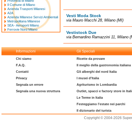
Provincia di Milano
Il Comune di Milano
Azienda Trasporti Milanesi
A2A
Vesti Moda Stock
Azienda Milanese Servizi Ambientali
via Mauro Macchi 28, Milano (MI)
Metropolitana Milanese
SEA - Aeroporti Milano
Ferrovie Nord Milano
Vestistock Due
via Bernardino Ramazzini 11, Milano (
Informazioni
Gli Speciali
Chi siamo
Ricette da provare
F.A.Q.
Il meglio della gastronomia italiana
Contatti
Gli alberghi del nord Italia
Privacy
I musei d'Italia
Segnala un errore
Agriturismo in Lombardia
Segnala una nuova struttura
Outlet, spacci e factory store in Ital
Le Terme in Italia
Festeggiamo l'estate nei parchi
Il dizionario del turista
Copyright © 2004-2026 Supero L