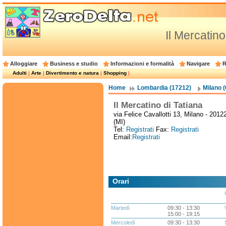
Il Mercatino
Alloggiare
Business e studio
Informazioni e formalità
Navigare
R
Adulti
|
Arte
|
Divertimento e natura
|
Shopping
|
Home
Lombardia (17212)
Milano 
Il Mercatino di Tatiana
via Felice Cavallotti 13, Milano - 2012
(MI)
Tel:
Registrati
Fax:
Registrati
Email:
Registrati
Orari
Martedì
09:30 - 13:30
15:00 - 19:15
Mercoledì
09:30 - 13:30