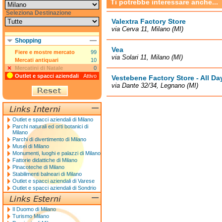
Ti potrebbe interessare anche...
Seleziona Destinazione
Valextra Factory Store
via Cerva 11, Milano (MI)
Shopping
Vea
Fiere e mostre mercato
99
via Solari 11, Milano (MI)
Mercati antiquari
10
Mercatini di Natale
0
Outlet e spacci aziendali
Attivo
Vestebene Factory Store - All Da
via Dante 32/34, Legnano (MI)
Outlet e spacci aziendali di Milano
Parchi naturali ed orti botanici di
Milano
Parchi di divertimento di Milano
Musei di Milano
Monumenti, luoghi e palazzi di Milano
Fattorie didattiche di Milano
Pinacoteche di Milano
Stabilimenti balneari di Milano
Outlet e spacci aziendali di Varese
Outlet e spacci aziendali di Sondrio
Il Duomo di Milano
Turismo Milano