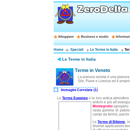
Alloggiare
Business e studio
Informazi
Home
Speciali
Le Terme in Italia
Ter
Le Terme in Italia
Terme in Veneto
La pianura veneta è una pianura al
Sile, Piave e Livenza ed è proprio
Immagini Correlate (1)
Le
Terme Euganee
e la loro antica atmosfera
antichi e più all’avangu
Montegrotto
sgorgano a
vasta gamma di patologi
campi da tennis, parchi 
Le
Terme di Bibione
, i
diverse applicazioni ter