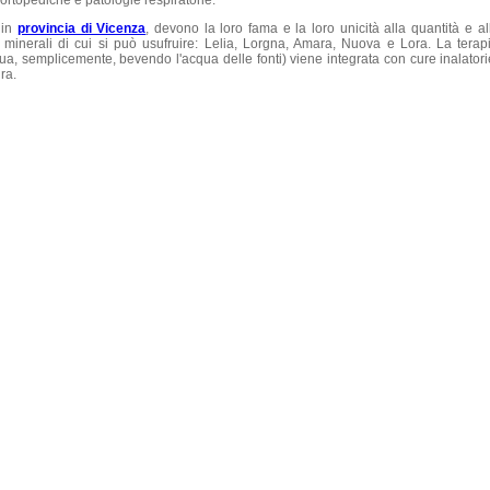
 ortopediche e patologie respiratorie.
 in
provincia di Vicenza
, devono la loro fama e la loro unicità alla quantità e al
e minerali di cui si può usufruire: Lelia, Lorgna, Amara, Nuova e Lora. La terap
ettua, semplicemente, bevendo l'acqua delle fonti) viene integrata con cure inalatori
ra.