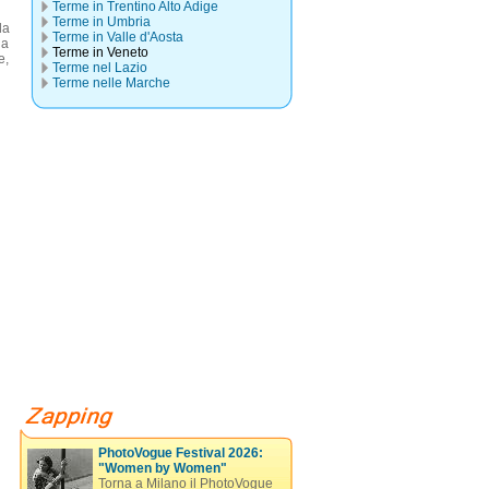
Terme in Trentino Alto Adige
Terme in Umbria
la
Terme in Valle d'Aosta
ia
Terme in Veneto
e,
Terme nel Lazio
Terme nelle Marche
PhotoVogue Festival 2026:
"Women by Women"
Torna a Milano il PhotoVogue