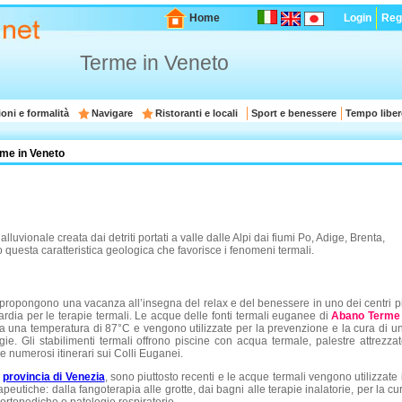
Home
Login
Regi
Terme in Veneto
oni e formalità
Navigare
Ristoranti e locali
Sport e benessere
Tempo liber
me in Veneto
luvionale creata dai detriti portati a valle dalle Alpi dai fiumi Po, Adige, Brenta,
 questa caratteristica geologica che favorisce i fenomeni termali.
 propongono una vacanza all’insegna del relax e del benessere in uno dei centri p
ardia per
le terapie termali. Le acque delle fonti termali euganee di
Abano Terme
 una temperatura di 87°C e vengono utilizzate per la prevenzione e la cura di u
e. Gli stabilimenti termali offrono piscine con acqua termale, palestre attrezzat
e numerosi itinerari sui Colli Euganei.
n
provincia di Venezia
, sono piuttosto recenti e le acque termali vengono utilizzate 
apeutiche: dalla fangoterapia alle grotte, dai bagni alle terapie inalatorie, per la cu