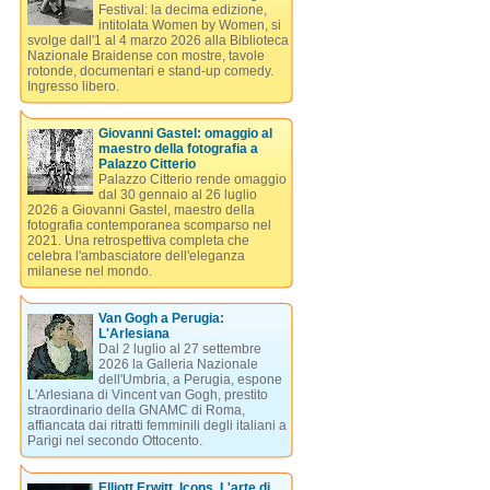
Festival: la decima edizione,
intitolata Women by Women, si
svolge dall'1 al 4 marzo 2026 alla Biblioteca
Nazionale Braidense con mostre, tavole
rotonde, documentari e stand-up comedy.
Ingresso libero.
Giovanni Gastel: omaggio al
maestro della fotografia a
Palazzo Citterio
Palazzo Citterio rende omaggio
dal 30 gennaio al 26 luglio
2026 a Giovanni Gastel, maestro della
fotografia contemporanea scomparso nel
2021. Una retrospettiva completa che
celebra l'ambasciatore dell'eleganza
milanese nel mondo.
Van Gogh a Perugia:
L'Arlesiana
Dal 2 luglio al 27 settembre
2026 la Galleria Nazionale
dell'Umbria, a Perugia, espone
L'Arlesiana di Vincent van Gogh, prestito
straordinario della GNAMC di Roma,
affiancata dai ritratti femminili degli italiani a
Parigi nel secondo Ottocento.
Elliott Erwitt. Icons. L'arte di