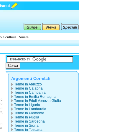
strati
o e cultura
Vivere
Argomenti Correlati
Terme in Abruzzo
Terme in Calabria
Terme in Campania
Terme in Emilia Romagna
iù
Terme in Friuli Venezia Giulia
e
Terme in Liguria
na
Terme in Lombardia
e,
Terme in Piemonte
Terme in Puglia
Terme in Sardegna
in
Terme in Sicilia
ra
Terme in Toscana