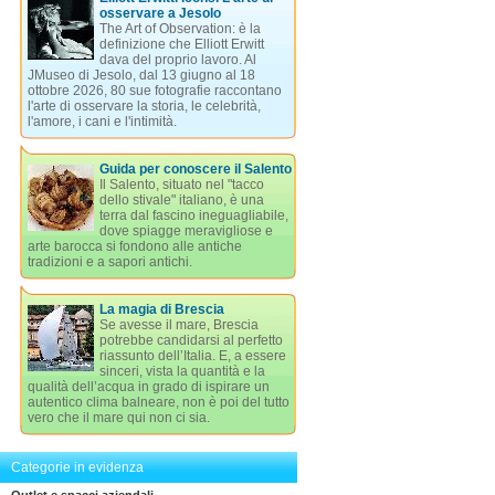
osservare a Jesolo
The Art of Observation: è la
definizione che Elliott Erwitt
dava del proprio lavoro. Al
JMuseo di Jesolo, dal 13 giugno al 18
ottobre 2026, 80 sue fotografie raccontano
l'arte di osservare la storia, le celebrità,
l'amore, i cani e l'intimità.
Guida per conoscere il Salento
Il Salento, situato nel "tacco
dello stivale" italiano, è una
terra dal fascino ineguagliabile,
dove spiagge meravigliose e
arte barocca si fondono alle antiche
tradizioni e a sapori antichi.
La magia di Brescia
Se avesse il mare, Brescia
potrebbe candidarsi al perfetto
riassunto dell’Italia. E, a essere
sinceri, vista la quantità e la
qualità dell’acqua in grado di ispirare un
autentico clima balneare, non è poi del tutto
vero che il mare qui non ci sia.
Categorie in evidenza