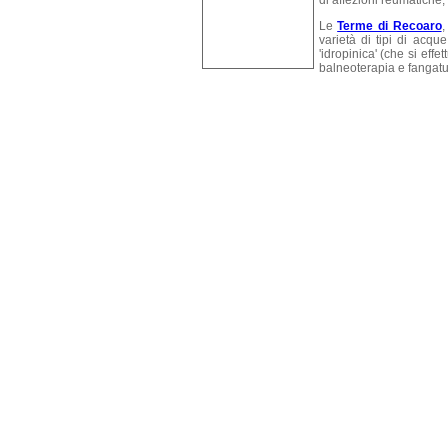
di affezioni reumatiche,
Le
Terme di Recoaro
,
varietà di tipi di acqu
'idropinica' (che si eff
balneoterapia e fangatu