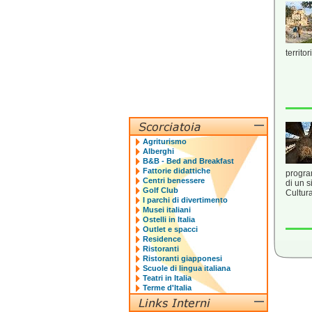
territo
Agriturismo
Alberghi
B&B - Bed and Breakfast
Fattorie didattiche
program
Centri benessere
di un s
Golf Club
Cultura
I parchi di divertimento
Musei italiani
Ostelli in Italia
Outlet e spacci
Residence
Ristoranti
Ristoranti giapponesi
Scuole di lingua italiana
Teatri in Italia
Terme d'Italia