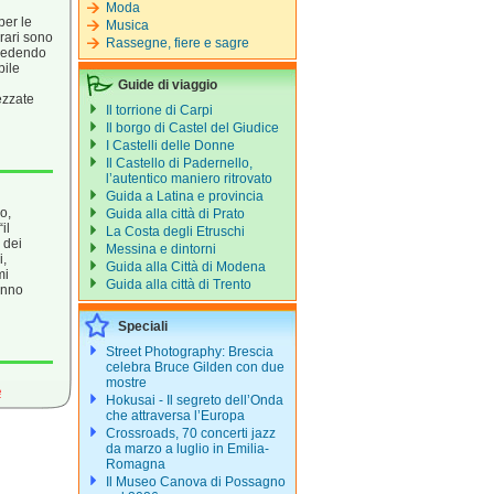
Moda
per le
Musica
erari sono
Rassegne, fiere e sagre
ocedendo
bile
Guide di viaggio
ezzate
Il torrione di Carpi
Il borgo di Castel del Giudice
I Castelli delle Donne
Il Castello di Padernello,
l’autentico maniero ritrovato
Guida a Latina e provincia
o,
Guida alla città di Prato
il
La Costa degli Etruschi
 dei
Messina e dintorni
i,
Guida alla Città di Modena
mi
Guida alla città di Trento
anno
Speciali
Street Photography: Brescia
celebra Bruce Gilden con due
mostre
e
Hokusai - Il segreto dell’Onda
che attraversa l’Europa
Crossroads, 70 concerti jazz
da marzo a luglio in Emilia-
Romagna
Il Museo Canova di Possagno