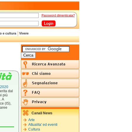
Password dimenticata?
o e cultura
Vivere
l 2020
erita dal
i più
. A
ce (IS),
 aree
Canali News
Arte
Attualita' ed eventi
Cultura