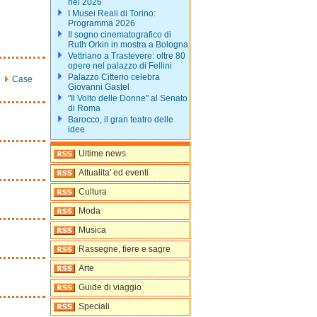
nel 2026
I Musei Reali di Torino:
Programma 2026
Il sogno cinematografico di
Ruth Orkin in mostra a Bologna
Vettriano a Trastevere: oltre 80
opere nel palazzo di Fellini
Palazzo Citterio celebra
Case
Giovanni Gastel
"Il Volto delle Donne" al Senato
di Roma
Barocco, il gran teatro delle
idee
Ultime news
Attualita' ed eventi
Cultura
Moda
Musica
Rassegne, fiere e sagre
Arte
Guide di viaggio
Speciali