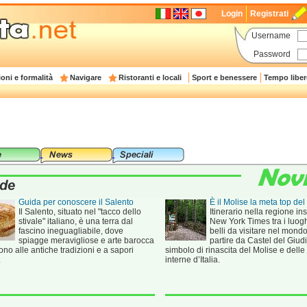
Login
Registrati
Username
Password
oni e formalità
Navigare
Ristoranti e locali
Sport e benessere
Tempo liber
Guida per conoscere il Salento
È il Molise la meta top de
Il Salento, situato nel "tacco dello
Itinerario nella regione ins
stivale" italiano, è una terra dal
New York Times tra i luogh
fascino ineguagliabile, dove
belli da visitare nel mondo
spiagge meravigliose e arte barocca
partire da Castel del Giudi
ono alle antiche tradizioni e a sapori
simbolo di rinascita del Molise e delle
.
interne d’Italia.