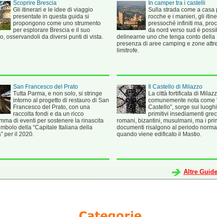
Scoprire Brescia
In camper tra i castelli
Gli itinerari e le idee di viaggio
Sulla strada come a casa 
presentate in questa guida si
rocche e i manieri, gli itin
propongono come uno strumento
pressoché infiniti ma, pr
per esplorare Brescia e il suo
da nord verso sud è possi
rio, osservandoli da diversi punti di vista.
delinearne uno che tenga conto della
presenza di aree camping e zone attr
limitrofe.
San Francesco del Prato
Il Castello di Milazzo
Tutta Parma, e non solo, si stringe
La città fortificata di Milazz
intorno al progetto di restauro di San
comunemente nota come “
Francesco del Prato, con una
Castello”, sorge sui luoghi
raccolta fondi e da un ricco
primitivi insediamenti grec
ma di eventi per sostenere la rinascita
romani, bizantini, musulmani, ma i pri
imbolo della “Capitale Italiana della
documenti risalgono al periodo norm
” per il 2020.
quando viene edificato il Mastio.
Altre Guid