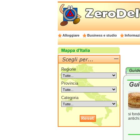
Alloggiare
Business e studio
Informazi
Regione
Provincia
Categoria
si fond
antichi